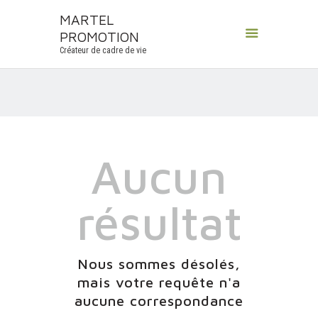
MARTEL
PROMOTION
MARTEL PROMOTION
Créateur de cadre de vie
Créateur de cadre de vie
ACCUEIL
À PROPOS
SAVOIR-FAIRE
PROGRAMMES NEUFS
Aucun
NOS RÉALISATIONS
CONTACT
résultat
Nous sommes désolés,
mais votre requête n'a
aucune correspondance